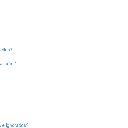
ellos?
colores?
s e Ignorados?