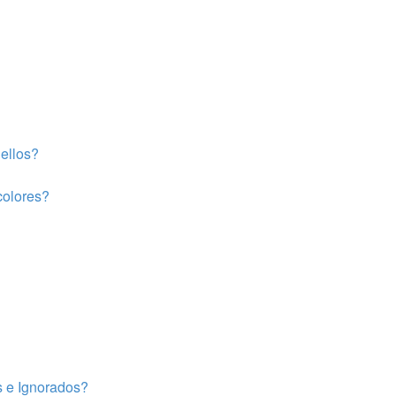
ellos?
colores?
s e Ignorados?