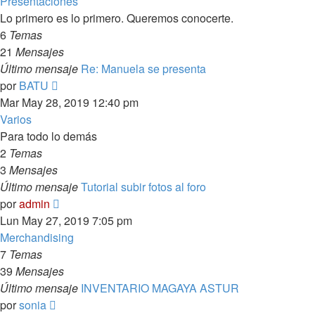
Presentaciones
Lo primero es lo primero. Queremos conocerte.
6
Temas
21
Mensajes
Último mensaje
Re: Manuela se presenta
Ver
por
BATU
último
Mar May 28, 2019 12:40 pm
mensaje
Varios
Para todo lo demás
2
Temas
3
Mensajes
Último mensaje
Tutorial subir fotos al foro
Ver
por
admin
último
Lun May 27, 2019 7:05 pm
mensaje
Merchandising
7
Temas
39
Mensajes
Último mensaje
INVENTARIO MAGAYA ASTUR
Ver
por
sonia