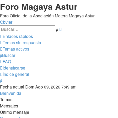
Foro Magaya Astur
Foro Oficial de la Asociación Motera Magaya Astur
Obviar
Búsqueda
Buscar
avanzada
Enlaces rápidos
Temas sin respuesta
Temas activos
Buscar
FAQ
Identificarse
Índice general
Buscar
Fecha actual Dom Ago 09, 2026 7:49 am
Bienvenida
Temas
Mensajes
Último mensaje