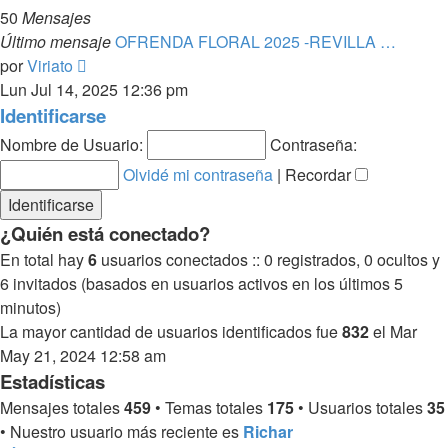
50
Mensajes
Último mensaje
OFRENDA FLORAL 2025 -REVILLA …
Ver
por
Viriato
último
Lun Jul 14, 2025 12:36 pm
mensaje
Identificarse
Nombre de Usuario:
Contraseña:
Olvidé mi contraseña
|
Recordar
¿Quién está conectado?
En total hay
6
usuarios conectados :: 0 registrados, 0 ocultos y
6 invitados (basados en usuarios activos en los últimos 5
minutos)
La mayor cantidad de usuarios identificados fue
832
el Mar
May 21, 2024 12:58 am
Estadísticas
Mensajes totales
459
• Temas totales
175
• Usuarios totales
35
• Nuestro usuario más reciente es
Richar