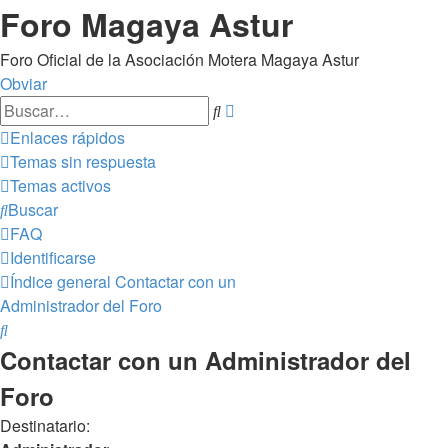
Foro Magaya Astur
Foro Oficial de la Asociación Motera Magaya Astur
Obviar
Búsqueda
Buscar
avanzada
Enlaces rápidos
Temas sin respuesta
Temas activos
Buscar
FAQ
Identificarse
Índice general
Contactar con un
Administrador del Foro
Buscar
Contactar con un Administrador del
Foro
Destinatario: