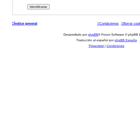
Índice general
Contáctenos
Borrar coo
Desarrollado por
phpBB
® Forum Software © phpBB L
Traducción al español por
phpBB España
Privacidad
|
Condiciones