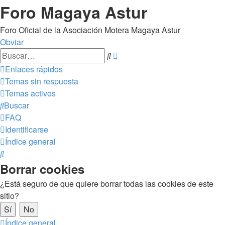
Foro Magaya Astur
Foro Oficial de la Asociación Motera Magaya Astur
Obviar
Búsqueda
Buscar
avanzada
Enlaces rápidos
Temas sin respuesta
Temas activos
Buscar
FAQ
Identificarse
Índice general
Buscar
Borrar cookies
¿Está seguro de que quiere borrar todas las cookies de este
sitio?
Índice general