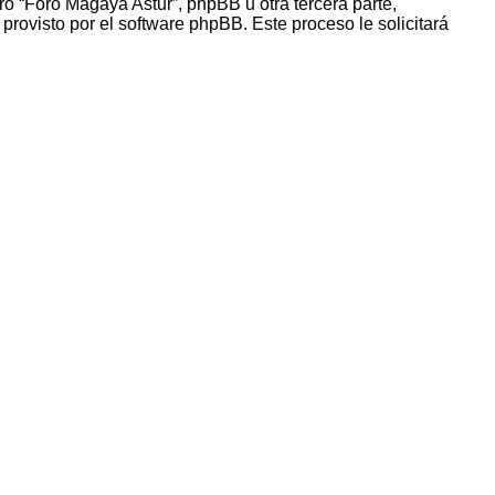
o “Foro Magaya Astur”, phpBB u otra tercera parte,
provisto por el software phpBB. Este proceso le solicitará