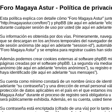
Foro Magaya Astur - Política de privac
Esta política explica con detalle cómo “Foro Magaya Astur” jun
“http://magayastur.com/foro”) y phpBB (de aquí en adelante “e
durante cualquier sesión de uso por usted (de aquí en adelante 
Su información es obtenida por dos vías. Primeramente, navega
que se descargan en los archivos temporales del navegador de s
de sesión anónima (de aquí en adelante “session-id”), automá
“Foro Magaya Astur” y se emplea para registrar cuales han sido 
Además podemos crear cookies externas al software phpBB mien
páginas creadas por el software phpBB. La segunda vía mediant
anónimo (de aquí en adelante “envíos anónimos”), su registro 
haya identificado (de aquí en adelante “sus mensajes”).
Su cuenta como mínimo constará de un nombre único de identifi
adelante “su contraseña”) y una dirección de email personal vál
protección de datos aplicables en el país en el que estamos in
Magaya Astur” durante el proceso de registro será obligatoria u
será públicamente exhibida. Además, en su cuenta, usted tiene
Su contraseña está encriptada (cifrado de una vía) por lo tan