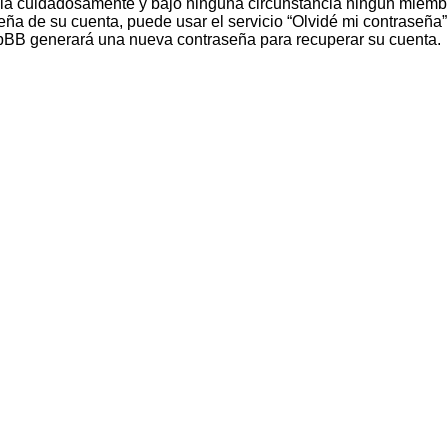
ela cuidadosamente y bajo ninguna circunstancia ningún miembr
eña de su cuenta, puede usar el servicio “Olvidé mi contraseña” 
phpBB generará una nueva contraseña para recuperar su cuenta.