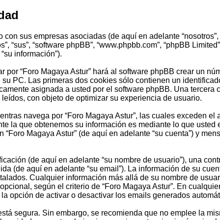
idad
to con sus empresas asociadas (de aquí en adelante “nosotros”, 
llos”, “sus”, “software phpBB”, “www.phpbb.com”, “phpBB Limite
“su información”).
r por “Foro Magaya Astur” hará al software phpBB crear un núm
u PC. Las primeras dos cookies sólo contienen un identificador 
ticamente asignada a usted por el software phpBB. Una tercera
leídos, con objeto de optimizar su experiencia de usuario.
tras navega por “Foro Magaya Astur”, las cuales exceden el a
e la que obtenemos su información es mediante lo que usted en
en “Foro Magaya Astur” (de aquí en adelante “su cuenta”) y men
cación (de aquí en adelante “su nombre de usuario”), una contr
ida (de aquí en adelante “su email”). La información de su cuen
stalados. Cualquier información más allá de su nombre de usuari
 opcional, según el criterio de “Foro Magaya Astur”. En cualquie
 la opción de activar o desactivar los emails generados automá
to está segura. Sin embargo, se recomienda que no emplee la mi