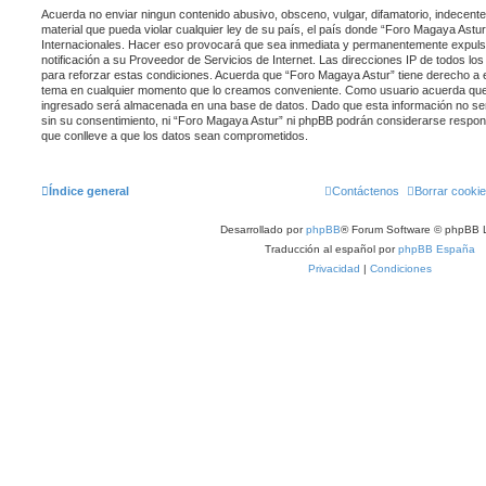
Acuerda no enviar ningun contenido abusivo, obsceno, vulgar, difamatorio, indecente
material que pueda violar cualquier ley de su país, el país donde “Foro Magaya Astur
Internacionales. Hacer eso provocará que sea inmediata y permanentemente expulsa
notificación a su Proveedor de Servicios de Internet. Las direcciones IP de todos l
para reforzar estas condiciones. Acuerda que “Foro Magaya Astur” tiene derecho a el
tema en cualquier momento que lo creamos conveniente. Como usuario acuerda que
ingresado será almacenada en una base de datos. Dado que esta información no ser
sin su consentimiento, ni “Foro Magaya Astur” ni phpBB podrán considerarse respons
que conlleve a que los datos sean comprometidos.
Índice general
Contáctenos
Borrar cooki
Desarrollado por
phpBB
® Forum Software © phpBB L
Traducción al español por
phpBB España
Privacidad
|
Condiciones