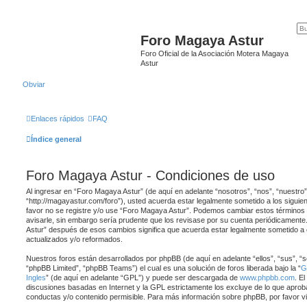
Foro Magaya Astur
Foro Oficial de la Asociación Motera Magaya
Astur
Obviar
Enlaces rápidos
FAQ
Índice general
Foro Magaya Astur - Condiciones de uso
Al ingresar en “Foro Magaya Astur” (de aquí en adelante “nosotros”, “nos”, “nuestro
“http://magayastur.com/foro”), usted acuerda estar legalmente sometido a los siguie
favor no se registre y/o use “Foro Magaya Astur”. Podemos cambiar estos términos
avisarle, sin embargo sería prudente que los revisase por su cuenta periódicamente
Astur” después de esos cambios significa que acuerda estar legalmente sometido a
actualizados y/o reformados.
Nuestros foros están desarrollados por phpBB (de aquí en adelante “ellos”, “sus”,
“phpBB Limited”, “phpBB Teams”) el cual es una solución de foros liberada bajo la “
G
Ingles
” (de aquí en adelante “GPL”) y puede ser descargada de
www.phpbb.com
. E
discusiones basadas en Internet y la GPL estrictamente los excluye de lo que ap
conductas y/o contenido permisible. Para más información sobre phpBB, por favor vi