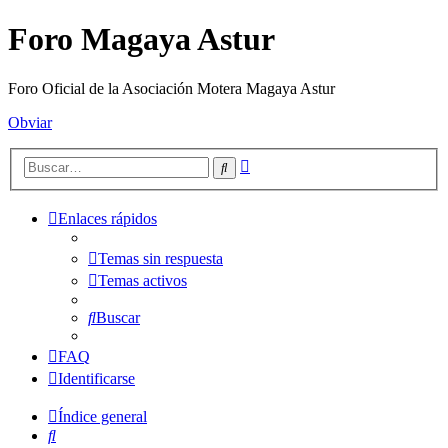
Foro Magaya Astur
Foro Oficial de la Asociación Motera Magaya Astur
Obviar
Búsqueda
Buscar
avanzada
Enlaces rápidos
Temas sin respuesta
Temas activos
Buscar
FAQ
Identificarse
Índice general
Buscar