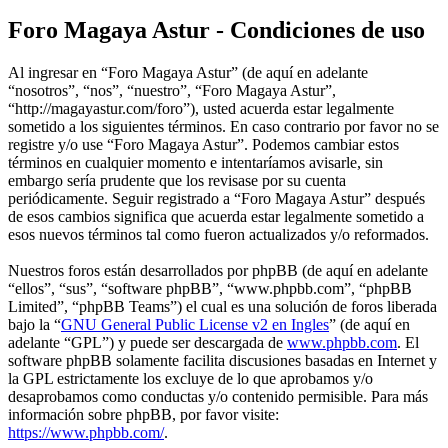
Foro Magaya Astur - Condiciones de uso
Al ingresar en “Foro Magaya Astur” (de aquí en adelante
“nosotros”, “nos”, “nuestro”, “Foro Magaya Astur”,
“http://magayastur.com/foro”), usted acuerda estar legalmente
sometido a los siguientes términos. En caso contrario por favor no se
registre y/o use “Foro Magaya Astur”. Podemos cambiar estos
términos en cualquier momento e intentaríamos avisarle, sin
embargo sería prudente que los revisase por su cuenta
periódicamente. Seguir registrado a “Foro Magaya Astur” después
de esos cambios significa que acuerda estar legalmente sometido a
esos nuevos términos tal como fueron actualizados y/o reformados.
Nuestros foros están desarrollados por phpBB (de aquí en adelante
“ellos”, “sus”, “software phpBB”, “www.phpbb.com”, “phpBB
Limited”, “phpBB Teams”) el cual es una solución de foros liberada
bajo la “
GNU General Public License v2 en Ingles
” (de aquí en
adelante “GPL”) y puede ser descargada de
www.phpbb.com
. El
software phpBB solamente facilita discusiones basadas en Internet y
la GPL estrictamente los excluye de lo que aprobamos y/o
desaprobamos como conductas y/o contenido permisible. Para más
información sobre phpBB, por favor visite:
https://www.phpbb.com/
.