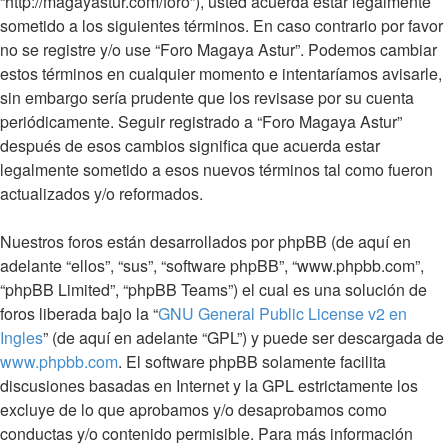
“http://magayastur.com/foro”), usted acuerda estar legalmente
sometido a los siguientes términos. En caso contrario por favor
no se registre y/o use “Foro Magaya Astur”. Podemos cambiar
estos términos en cualquier momento e intentaríamos avisarle,
sin embargo sería prudente que los revisase por su cuenta
periódicamente. Seguir registrado a “Foro Magaya Astur”
después de esos cambios significa que acuerda estar
legalmente sometido a esos nuevos términos tal como fueron
actualizados y/o reformados.
Nuestros foros están desarrollados por phpBB (de aquí en
adelante “ellos”, “sus”, “software phpBB”, “www.phpbb.com”,
“phpBB Limited”, “phpBB Teams”) el cual es una solución de
foros liberada bajo la “
GNU General Public License v2 en
Ingles
” (de aquí en adelante “GPL”) y puede ser descargada de
www.phpbb.com
. El software phpBB solamente facilita
discusiones basadas en Internet y la GPL estrictamente los
excluye de lo que aprobamos y/o desaprobamos como
conductas y/o contenido permisible. Para más información