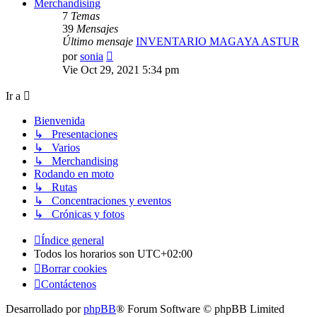
Merchandising
7
Temas
39
Mensajes
Último mensaje
INVENTARIO MAGAYA ASTUR
Ver
por
sonia
último
Vie Oct 29, 2021 5:34 pm
mensaje
Ir a
Bienvenida
↳ Presentaciones
↳ Varios
↳ Merchandising
Rodando en moto
↳ Rutas
↳ Concentraciones y eventos
↳ Crónicas y fotos
Índice general
Todos los horarios son
UTC+02:00
Borrar cookies
Contáctenos
Desarrollado por
phpBB
® Forum Software © phpBB Limited