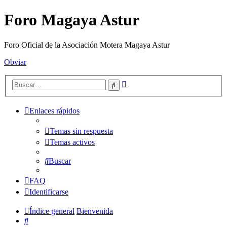
Foro Magaya Astur
Foro Oficial de la Asociación Motera Magaya Astur
Obviar
Búsqueda
Buscar
avanzada
Enlaces rápidos
Temas sin respuesta
Temas activos
Buscar
FAQ
Identificarse
Índice general
Bienvenida
Buscar