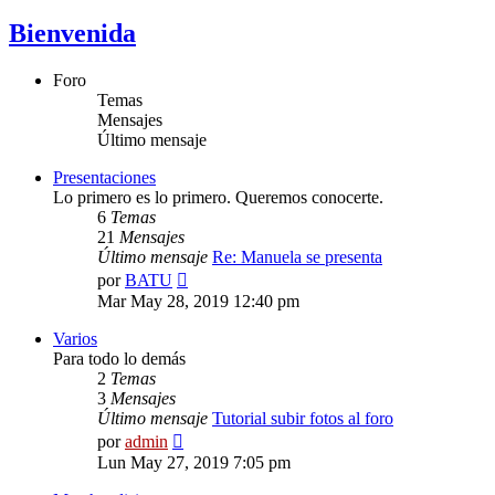
Bienvenida
Foro
Temas
Mensajes
Último mensaje
Presentaciones
Lo primero es lo primero. Queremos conocerte.
6
Temas
21
Mensajes
Último mensaje
Re: Manuela se presenta
Ver
por
BATU
último
Mar May 28, 2019 12:40 pm
mensaje
Varios
Para todo lo demás
2
Temas
3
Mensajes
Último mensaje
Tutorial subir fotos al foro
Ver
por
admin
último
Lun May 27, 2019 7:05 pm
mensaje