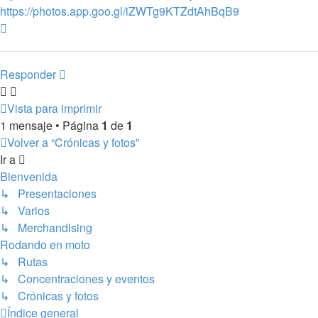
https://photos.app.goo.gl/iZWTg9KTZdtAhBqB9
Arriba
Responder
Vista para imprimir
1 mensaje • Página
1
de
1
Volver a “Crónicas y fotos”
Ir a
Bienvenida
↳ Presentaciones
↳ Varios
↳ Merchandising
Rodando en moto
↳ Rutas
↳ Concentraciones y eventos
↳ Crónicas y fotos
Índice general