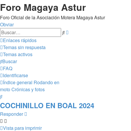
Foro Magaya Astur
Foro Oficial de la Asociación Motera Magaya Astur
Obviar
Búsqueda
Buscar
avanzada
Enlaces rápidos
Temas sin respuesta
Temas activos
Buscar
FAQ
Identificarse
Índice general
Rodando en
moto
Crónicas y fotos
Buscar
COCHINILLO EN BOAL 2024
Responder
Vista para imprimir