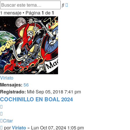
Búsqueda
Buscar
avanzada
1 mensaje • Página
1
de
1
Viriato
Mensajes:
56
Registrado:
Mié Sep 05, 2018 7:41 pm
COCHINILLO EN BOAL 2024
Citar
Citar
Mensaje
por
Viriato
»
Lun Oct 07, 2024 1:05 pm