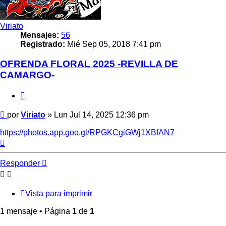
Viriato
Mensajes:
56
Registrado:
Mié Sep 05, 2018 7:41 pm
OFRENDA FLORAL 2025 -REVILLA DE
CAMARGO-
Citar
Mensaje
por
Viriato
»
Lun Jul 14, 2025 12:36 pm
https://photos.app.goo.gl/RPGKCgiGWj1XBfAN7
Arriba
Responder
Vista para imprimir
1 mensaje • Página
1
de
1